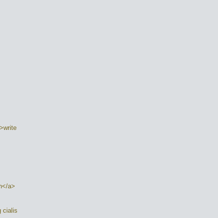
>write
on</a>
 cialis