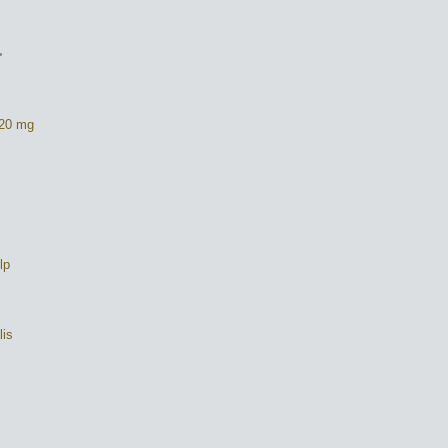
>
> 20 mg
lp
lis