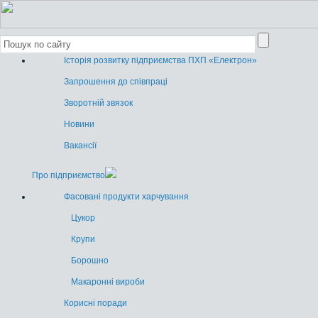
Історія розвитку підприємства ПХП «Електрон»
Запрошення до співпраці
Зворотній звязок
Новини
Вакансії
Про підприємство
Фасовані продукти харчування
Цукор
Крупи
Борошно
Макаронні вироби
Корисні поради