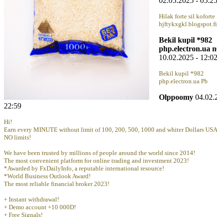
02.05.2025 - 05:2
Hilak forte sil koforte
hjftykxgkl.blogspot.fi
Bekil kupil *982
php.electron.ua n
10.02.2025 - 12:0
Bekil kupil *982
php.electron.ua Pb
Olppoomy
04.02.
22:59
Hi!
Earn every MINUTE without limit of 100, 200, 500, 1000 and whiter Dollars USA,
NO limits!
We have been trusted by millions of people around the world since 2014!
The most convenient platform for online trading and investment 2023!
*Awarded by FxDailyInfo, a reputable international resource!
*World Business Outlook Award!
The most reliable financial broker 2023!
+ Instant withdrawal!
+ Demo account +10 000D!
+ Free Signals!