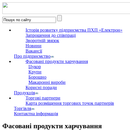
Історія розвитку підприємства ПХП «Електрон»
Запрошення до співпраці
Зворотній звязок
Новини
Вакансії
Про підприємство
Фасовані продукти харчування
Цукор
Крупи
Борошно
Макаронні вироби
Корисні поради
Продукція
Торгові партнери
Карта розміщення торгових точок партнерів
Торгівля
Контактна інформація
Фасовані продукти харчування