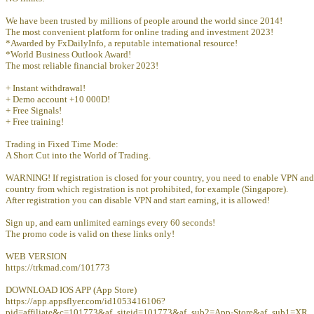
We have been trusted by millions of people around the world since 2014!
The most convenient platform for online trading and investment 2023!
*Awarded by FxDailyInfo, a reputable international resource!
*World Business Outlook Award!
The most reliable financial broker 2023!
+ Instant withdrawal!
+ Demo account +10 000D!
+ Free Signals!
+ Free training!
Trading in Fixed Time Mode:
A Short Cut into the World of Trading.
WARNING! If registration is closed for your country, you need to enable VPN and
country from which registration is not prohibited, for example (Singapore).
After registration you can disable VPN and start earning, it is allowed!
Sign up, and earn unlimited earnings every 60 seconds!
The promo code is valid on these links only!
WEB VERSION
https://trkmad.com/101773
DOWNLOAD IOS APP (App Store)
https://app.appsflyer.com/id1053416106?
pid=affiliate&c=101773&af_siteid=101773&af_sub2=App-Store&af_sub1=XR