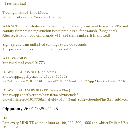
+ Free training!
Trading in Fixed Time Mode:
A Short Cut into the World of Trading.
WARNING! If registration is closed for your country, you need to enable VPN and
country from which registration is not prohibited, for example (Singapore).
After registration you can disable VPN and start earning, it is allowed!
Sign up, and earn unlimited earnings every 60 seconds!
The promo code is valid on these links only!
WEB VERSION
https://trkmad.com/101773
DOWNLOAD IOS APP (App Store)
https://app.appsflyer.com/id1053416106?
pid=affiliate&c=101773&af_siteid=101773&af_sub2=App-Store&af_sub1=XR
DOWNLOAD ANDROID APP (Google Play)
https://app.appsflyer.com/com.ticno.olymptrade?
pid=affiliate&c=101773&af_siteid=101773&af_sub2=Google-Play&af_sub1=X
Olppoomy
26.01.2025 - 11:25
Hi!
Earn every MINUTE without limit of 100, 200, 500, 1000 and whiter Dollars USA,
NO limits!