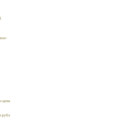
R
lnoe-
н цена
в рубл