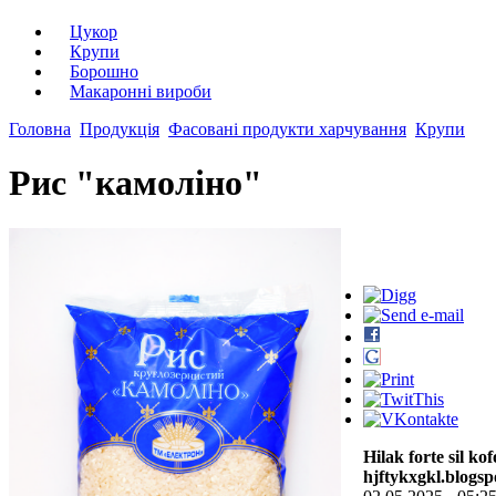
Цукор
Крупи
Борошно
Макаронні вироби
Головна
Продукція
Фасовані продукти харчування
Крупи
Рис "камоліно"
Hilak forte sil kof
hjftykxgkl.blogsp