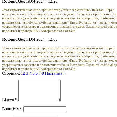
RotbandGex
19.04.2024 - 12:28
Этот стройматериал легко транспортируется в герметичных пакетах. Перед
нанесением смесь необходимо смешать с водой в требуемых пропорциях. С
штукатурку нужно выбирать исходя из основных характеристик, особеннос
применения. <a href=https://fishkaremonta.ru/>Knauf Rotband</a>, вы получае
уверенность в качестве и долговечности вашей отделки. Сделайте свой выбор
надежных и проверенных материалов от Ротбанд!
RotbandGex
14.04.2024 - 12:08
Этот стройматериал легко транспортируется в герметичных пакетах. Перед
нанесением смесь необходимо смешать с водой в требуемых пропорциях. С
штукатурку нужно выбирать исходя из основных характеристик, особеннос
применения. <a href=https://fishkaremonta.ru/>Knauf Rotband</a>, вы получае
уверенность в качестве и долговечности вашей отделки. Сделайте свой выбор
надежных и проверенных материалов от Ротбанд!
Сторінки:
1
2
3
4
5
6
7
8
Наступна »
Відгук *
Ваше ім'я *