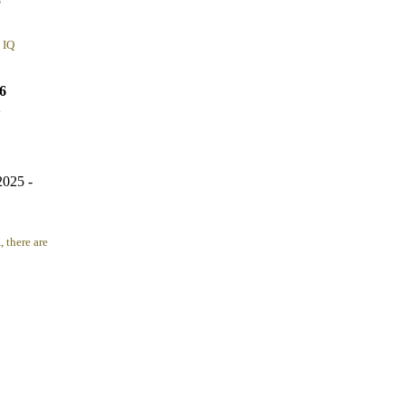
5
 IQ
6
2
2025 -
 there are