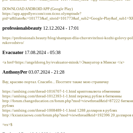
DOWNLOAD ANDROID APP (Google Play)
https://app.appsflyer.com/com.ticno.olymptrade?
pid=affiliate&c=101773&af_siteid=101773&af_sub2=Google-Play&af_sub1=X
professionalsbeauty
12.12.2024 - 17:01
https://professionals.beauty/blog/shampun-dlia-chuvstvitelnoi-kozhi-golovy-po
rukovodstvo/
Evacuator
17.08.2024 - 05:38
<a href=https://angeldorog.by/evakuator-minsk/>Эвакуатор в Минске </a>
AnthonyPer
03.07.2024 - 21:28
Вау, красиво портал. Спасибо... Посетите также мою страничку
https://amlsing.com/thread-1016707-1-1.html криптовалюта обменники
https://amlsing.com/thread-1012393-1-1.html перевод рубли в биткоины
http://forum.changeducation.cn/forum.php?mod=viewthread&tid=87222 биткои
рублях
https://amlsing.com/thread-1008489-1-1.html 1288 долларов в рублях
http://kxianxiaowu.com/forum.php?mod=viewthread&tid=192396 20 долларов 
=ex=$