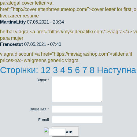
paralegal cover letter <a
href="http://coverletterforresumetop.com/">cover letter for first j
livecareer resume
MartinaLitty
07.05.2021 - 23:34
herbal viagra <a href="https://mysildenafilkr.com/">viagra</a> v
para mujer
Francestut
07.05.2021 - 07:49
viagra discount <a href="https://mrviagrashop.com">sildenafil
prices</a> walgreens generic viagra
Сторінки:
1
2
3
4
5
6
7
8
Наступна
Відгук *
Ваше ім'я *
E-mail