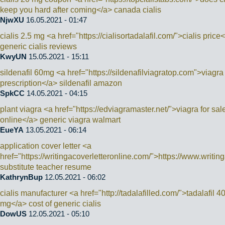
keep you hard after coming</a> canada cialis
NjwXU
16.05.2021 - 01:47
cialis 2.5 mg <a href="https://cialisortadalafil.com/">cialis price
generic cialis reviews
KwyUN
15.05.2021 - 15:11
sildenafil 60mg <a href="https://sildenafilviagratop.com">viagra
prescription</a> sildenafil amazon
SpkCC
14.05.2021 - 04:15
plant viagra <a href="https://edviagramaster.net/">viagra for sal
online</a> generic viagra walmart
EueYA
13.05.2021 - 06:14
application cover letter <a
href="https://writingacoverletteronline.com/">https://www.writin
substitute teacher resume
KathrynBup
12.05.2021 - 06:02
cialis manufacturer <a href="http://tadalafilled.com/">tadalafil 4
mg</a> cost of generic cialis
DowUS
12.05.2021 - 05:10