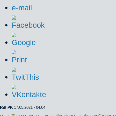
RdhPK
17.05.2021 - 04:04
cialis 20 mg coupon <a href="https://topcialistabs.com/">does ci