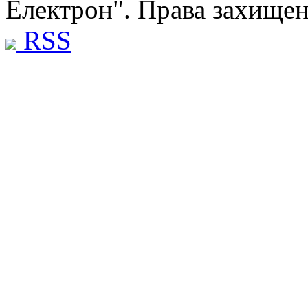
Електрон". Права захище
RSS