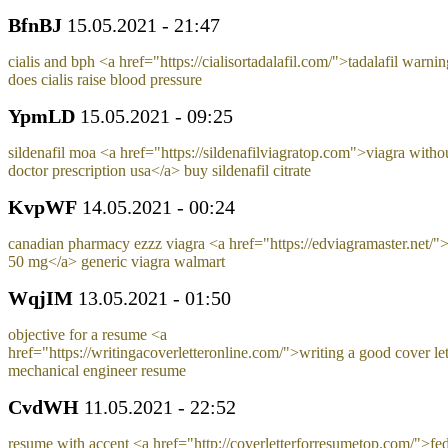
BfnBJ
15.05.2021 - 21:47
cialis and bph <a href="https://cialisortadalafil.com/">tadalafil warni
does cialis raise blood pressure
YpmLD
15.05.2021 - 09:25
sildenafil moa <a href="https://sildenafilviagratop.com">viagra witho
doctor prescription usa</a> buy sildenafil citrate
KvpWF
14.05.2021 - 00:24
canadian pharmacy ezzz viagra <a href="https://edviagramaster.net/">
50 mg</a> generic viagra walmart
WqjIM
13.05.2021 - 01:50
objective for a resume <a
href="https://writingacoverletteronline.com/">writing a good cover le
mechanical engineer resume
CvdWH
11.05.2021 - 22:52
resume with accent <a href="http://coverletterforresumetop.com/">fed