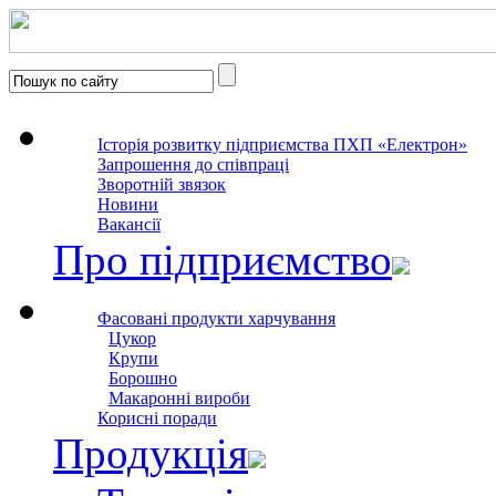
Історія розвитку підприємства ПХП «Електрон»
Запрошення до співпраці
Зворотній звязок
Новини
Вакансії
Про підприємство
Фасовані продукти харчування
Цукор
Крупи
Борошно
Макаронні вироби
Корисні поради
Продукція