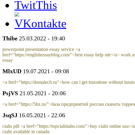
Thibe
25.03.2022 - 19:40
powerpoint presentation essay service <a
href="https://englishessayblog.com/">best essay help site</a> work as
essay
MlxUD
19.07.2021 - 09:08
<a href="https://domalech.ru">how can i get trazodone without insu
PsjVS
21.05.2021 - 20:06
<a href="https://5bz.ru/">база предприятий россии скачать торре
JsqSJ
16.05.2021 - 22:06
cialis pill <a href="https://topcialistabs.com/">buy cialis online usa</
cialis available in canada