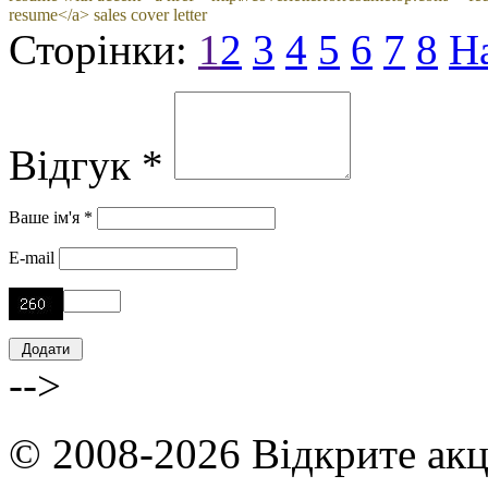
resume</a> sales cover letter
Сторінки:
1
2
3
4
5
6
7
8
Н
Відгук *
Ваше ім'я *
E-mail
-->
© 2008-2026 Відкрите акц