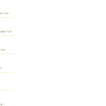
ts </a>
bsite </a>
 </a>
a>
/a>