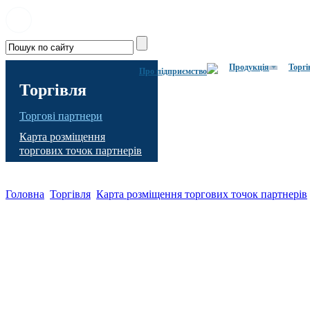
Продукція
Торгі
Про підприємство
Торгівля
Торгові партнери
Карта розміщення
торгових точок партнерів
Головна
Торгівля
Карта розміщення торгових точок партнерів