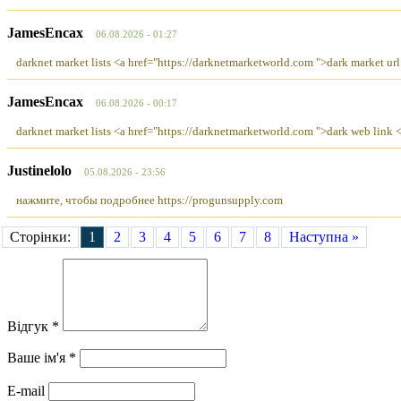
JamesEncax
06.08.2026 - 01:27
darknet market lists <a href="https://darknetmarketworld.com ">dark market url
JamesEncax
06.08.2026 - 00:17
darknet market lists <a href="https://darknetmarketworld.com ">dark web link 
Justinelolo
05.08.2026 - 23:56
нажмите, чтобы подробнее https://progunsupply.com
Сторінки:
1
2
3
4
5
6
7
8
Наступна »
Відгук *
Ваше ім'я *
E-mail