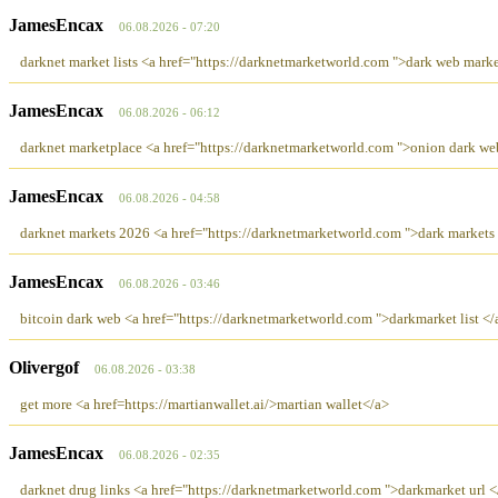
JamesEncax
06.08.2026 - 07:20
darknet market lists <a href="https://darknetmarketworld.com ">dark web marke
JamesEncax
06.08.2026 - 06:12
darknet marketplace <a href="https://darknetmarketworld.com ">onion dark we
JamesEncax
06.08.2026 - 04:58
darknet markets 2026 <a href="https://darknetmarketworld.com ">dark markets
JamesEncax
06.08.2026 - 03:46
bitcoin dark web <a href="https://darknetmarketworld.com ">darkmarket list </
Olivergof
06.08.2026 - 03:38
get more <a href=https://martianwallet.ai/>martian wallet</a>
JamesEncax
06.08.2026 - 02:35
darknet drug links <a href="https://darknetmarketworld.com ">darkmarket url <