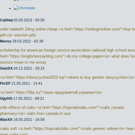
Cqhhwj
05.05.2023 - 05:56
order tadalafil 10mg online cheap <a href="https://ordergnonline.com/">buy ta
pill</a> erection pills
Meevy
28.03.2022 - 02:39
scholarship for american foreign service association national high school es
href="https://englishessayblog.com/">do my college paper</a> what does h
service mean to me essay
GwyDX
04.12.2021 - 20:15
<a href="https://doxycycline2022.top">where to buy generic doxycycline</a>
FkrDF
21.05.2021 - 14:41
<a href="https://5bz.ru/">базы предприятий украины</a>
OgyHG
17.05.2021 - 08:21
side effects of cialis <a href="https://topcialistabs.com/">cialis canada
pharmacy</a> cialis from canada to usa
WaeXA
16.05.2021 - 16:58
cialis soft <a href="https://topcialistabs.com/">cialis generic online</a> ho
does cialis cost