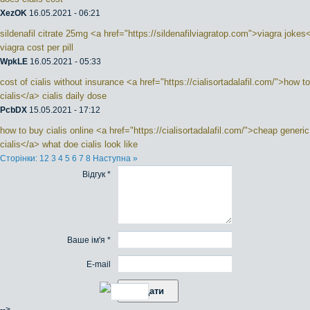
XezOK
16.05.2021 - 06:21
sildenafil citrate 25mg <a href="https://sildenafilviagratop.com">viagra jokes
viagra cost per pill
WpkLE
16.05.2021 - 05:33
cost of cialis without insurance <a href="https://cialisortadalafil.com/">how to
cialis</a> cialis daily dose
PcbDX
15.05.2021 - 17:12
how to buy cialis online <a href="https://cialisortadalafil.com/">cheap generic
cialis</a> what doe cialis look like
Сторінки:
1
2
3
4
5
6
7
8
Наступна »
Відгук *
Ваше ім'я *
E-mail
-->