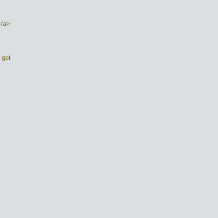
</a>
 get