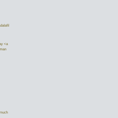
dalafil
say <a
uman
w much