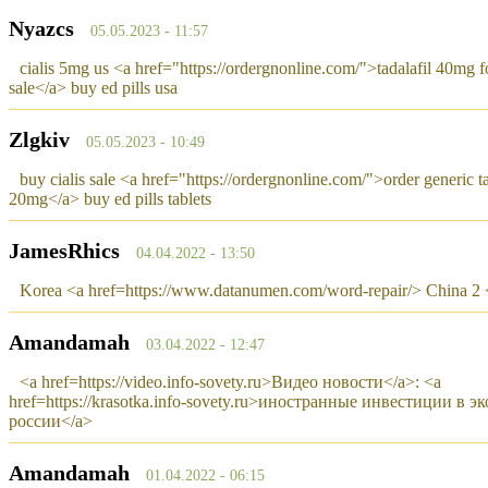
Nyazcs
05.05.2023 - 11:57
cialis 5mg us <a href="https://ordergnonline.com/">tadalafil 40mg f
sale</a> buy ed pills usa
Zlgkiv
05.05.2023 - 10:49
buy cialis sale <a href="https://ordergnonline.com/">order generic ta
20mg</a> buy ed pills tablets
JamesRhics
04.04.2022 - 13:50
Korea <a href=https://www.datanumen.com/word-repair/> China 2 
Amandamah
03.04.2022 - 12:47
<a href=https://video.info-sovety.ru>Видео новости</a>: <a
href=https://krasotka.info-sovety.ru>иностранные инвестиции в 
россии</a>
Amandamah
01.04.2022 - 06:15