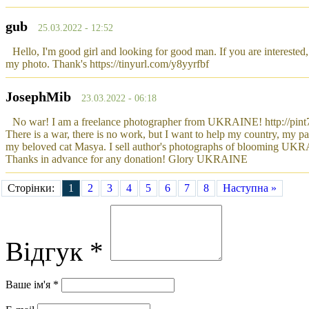
gub
25.03.2022 - 12:52
Hello, I'm good girl and looking for good man. If you are interested, 
my photo. Thank's https://tinyurl.com/y8yyrfbf
JosephMib
23.03.2022 - 06:18
No war! I am a freelance photographer from UKRAINE! http://pin
There is a war, there is no work, but I want to help my country, my p
my beloved cat Masya. I sell author's photographs of blooming UK
Thanks in advance for any donation! Glory UKRAINE
Сторінки:
1
2
3
4
5
6
7
8
Наступна »
Відгук *
Ваше ім'я *