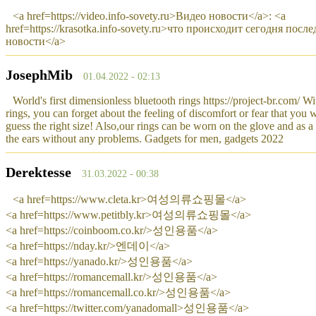
<a href=https://video.info-sovety.ru>Видео новости</a>: <a
href=https://krasotka.info-sovety.ru>что происходит сегодня посл
новости</a>
JosephMib
01.04.2022 - 02:13
World's first dimensionless bluetooth rings https://project-br.com/ Wi
rings, you can forget about the feeling of discomfort or fear that you w
guess the right size! Also,our rings can be worn on the glove and as a 
the ears without any problems. Gadgets for men, gadgets 2022
Derektesse
31.03.2022 - 00:38
<a href=https://www.cleta.kr>여성의류쇼핑몰</a>
<a href=https://www.petitbly.kr>여성의류쇼핑몰</a>
<a href=https://coinboom.co.kr/>성인용품</a>
<a href=https://nday.kr/>엔데이</a>
<a href=https://yanado.kr/>성인용품</a>
<a href=https://romancemall.kr/>성인용품</a>
<a href=https://romancemall.co.kr/>성인용품</a>
<a href=https://twitter.com/yanadomall>성인용품</a>