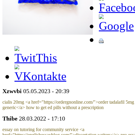
Xzwvbi
05.05.2023 - 20:39
cialis 20mg <a href="https://ordergnonline.com/">order tadalafil 5mg
generic</a> how to get ed pills without a prescription
Thibe
28.03.2022 - 17:10
essay on tutoring for community service <a
href="https://englishessayblog.com/">dissertation writers</a> pro ess