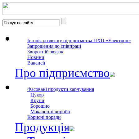
Історія розвитку підприємства ПХП «Електрон»
Запрошення до співпраці
Зворотній звязок
Новини
Вакансії
Про підприємство
Фасовані продукти харчування
Цукор
Крупи
Борошно
Макаронні вироби
Корисні поради
Продукція