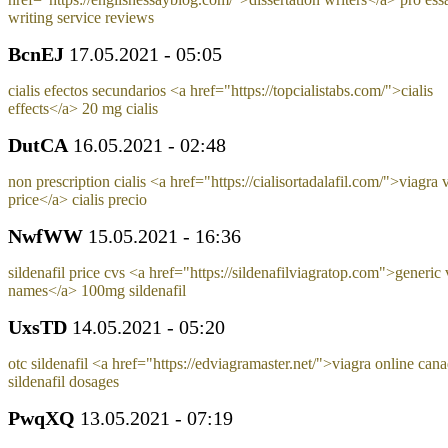
writing service reviews
BcnEJ
17.05.2021 - 05:05
cialis efectos secundarios <a href="https://topcialistabs.com/">cialis
effects</a> 20 mg cialis
DutCA
16.05.2021 - 02:48
non prescription cialis <a href="https://cialisortadalafil.com/">viagra v
price</a> cialis precio
NwfWW
15.05.2021 - 16:36
sildenafil price cvs <a href="https://sildenafilviagratop.com">generic 
names</a> 100mg sildenafil
UxsTD
14.05.2021 - 05:20
otc sildenafil <a href="https://edviagramaster.net/">viagra online can
sildenafil dosages
PwqXQ
13.05.2021 - 07:19