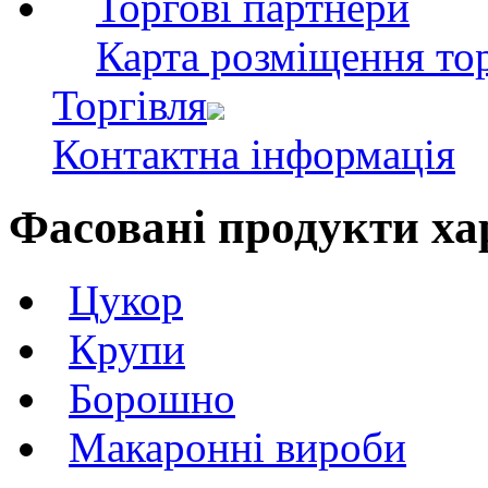
Торгові партнери
Карта розміщення тор
Торгівля
Контактна інформація
Фасовані продукти х
Цукор
Крупи
Борошно
Макаронні вироби