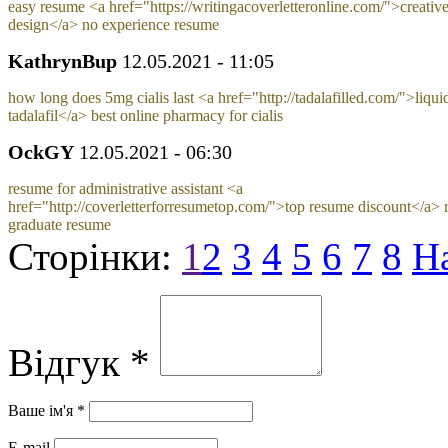
easy resume <a href="https://writingacoverletteronline.com/">creativ
design</a> no experience resume
KathrynBup
12.05.2021 - 11:05
how long does 5mg cialis last <a href="http://tadalafilled.com/">liqui
tadalafil</a> best online pharmacy for cialis
OckGY
12.05.2021 - 06:30
resume for administrative assistant <a
href="http://coverletterforresumetop.com/">top resume discount</a> 
graduate resume
Сторінки:
1
2
3
4
5
6
7
8
Н
Відгук *
Ваше ім'я *
E-mail