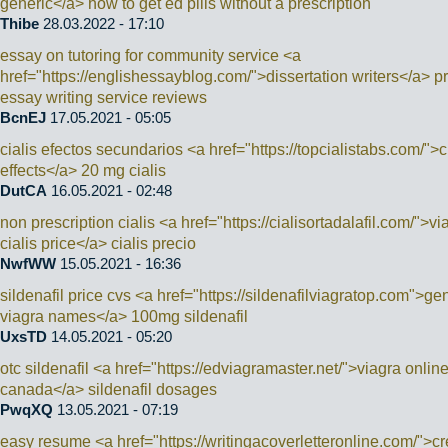
generic</a> how to get ed pills without a prescription
Thibe
28.03.2022 - 17:10
essay on tutoring for community service <a
href="https://englishessayblog.com/">dissertation writers</a> p
essay writing service reviews
BcnEJ
17.05.2021 - 05:05
cialis efectos secundarios <a href="https://topcialistabs.com/">c
effects</a> 20 mg cialis
DutCA
16.05.2021 - 02:48
non prescription cialis <a href="https://cialisortadalafil.com/">vi
cialis price</a> cialis precio
NwfWW
15.05.2021 - 16:36
sildenafil price cvs <a href="https://sildenafilviagratop.com">ge
viagra names</a> 100mg sildenafil
UxsTD
14.05.2021 - 05:20
otc sildenafil <a href="https://edviagramaster.net/">viagra onlin
canada</a> sildenafil dosages
PwqXQ
13.05.2021 - 07:19
easy resume <a href="https://writingacoverletteronline.com/">cr