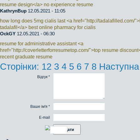
resume design</a> no experience resume
KathrynBup
12.05.2021 - 11:05
how long does 5mg cialis last <a href="http://tadalafilled.com/">
tadalafil</a> best online pharmacy for cialis
OckGY
12.05.2021 - 06:30
resume for administrative assistant <a
href="http://coverletterforresumetop.com/">top resume discount
recent graduate resume
Сторінки:
1
2
3
4
5
6
7
8
Наступна
Відгук *
Ваше ім'я *
E-mail