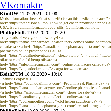
KtmDW
11.05.2021 - 01:08
Meds information sheet. What side effects can this medication cause? 
href="https://prednisone4u.top">how to get cheap prednisone price</a
USA. Everything information about pills. Get information now.
PhillipFlulk
19.02.2020 - 05:20
Truly loads of very good knowledge! <a
href="https://canadianpharmaceuticalsonlinerx.com/">online pharmacie
canada</a> <a href="https://canadianonlinepharmacytrust.com/">cana
pharmacies online prescriptions</a> <a
href="https://viaonlinebuyntx.com/">cheap viagra</a> <a href="https:/
oil-trust.com/">cbd hemp oil</a> <a
href="https://safeonlinecanadian.com/">online pharmacies canada</a>
href="https://viagradocker.com/">viagra for women</a>
KeithPUM
18.02.2020 - 19:16
Thanks! I enjoy this.
<a href="https://buymodafinilntx.com/">Provigil Peak Plasma</a> <a
href="https://canadianpharmacyntv.com/">online pharmacies of canad
<a href="https://safeonlinecanadian.com/">drugs for sale</a> <a
href="https://ciaonlinebuyntx.com/">cialis online</a> <a
href="https://cbdhempoiltrust.com/">cbd heroin addiction</a> <a
href="https://canadianonlinepharmacytrust.com/">canada drugs online
PhillipFlulk
18.02.2020 - 07:13