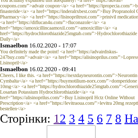
You actually explained this adequately! <a href="https://advair-
coupons.com/">advair coupon</a> <a href="https://ipropecia.com/">
finasteride</a> <a href="https://inderalrxbest.com/">Buy Propranolol 
Pharmacy</a> <a href="https://lisinopriltrust.com/">prinivil medicatio
<a href="https://diflucan4u.com/">fluconazole</a> <a
href="https://amoxicillincaamoxil.com/">amoxicillin</a> <a
href="https://hydrochlorothiazide25mgtab.com/">Hydrochlorothiazid
Daily</a>
Ismaelbon
16.02.2020 - 17:07
You definitely made the point! <a href="https://advairdiskus-
247buy.com/">advair</a> <a href="https://alisinoprilus.com/">Lopres
Lisinopril</a>
Ismaelbon
16.02.2020 - 09:41
Cheers, I like this. <a href="https://nextdayneurontin.com/">Neurontin
Cymbalta</a> <a href="https://buymotilium-norx.com/">domperidone
10mg</a> <a href="https://hydrochlorothiazide25mgtab.com/">Generi
Losartan Potassium Hydrochlorothiazide</a> <a
href="https://alisinoprilus.com/">Buy Lisinopril Hctz Online Without
Prescription</a> <a href="https://levitraoua.com/">levitra 20mg rezeptf
bestellen</a>
Сторінки:
1
2
3
4
5
6
7
8
На