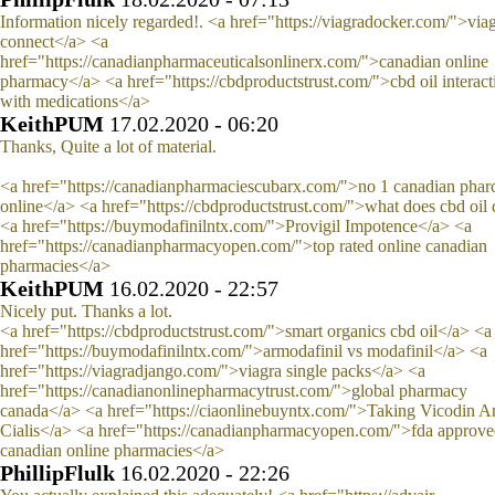
Information nicely regarded!. <a href="https://viagradocker.com/">via
connect</a> <a
href="https://canadianpharmaceuticalsonlinerx.com/">canadian online
pharmacy</a> <a href="https://cbdproductstrust.com/">cbd oil interact
with medications</a>
KeithPUM
17.02.2020 - 06:20
Thanks, Quite a lot of material.
<a href="https://canadianpharmaciescubarx.com/">no 1 canadian pha
online</a> <a href="https://cbdproductstrust.com/">what does cbd oil
<a href="https://buymodafinilntx.com/">Provigil Impotence</a> <a
href="https://canadianpharmacyopen.com/">top rated online canadian
pharmacies</a>
KeithPUM
16.02.2020 - 22:57
Nicely put. Thanks a lot.
<a href="https://cbdproductstrust.com/">smart organics cbd oil</a> <a
href="https://buymodafinilntx.com/">armodafinil vs modafinil</a> <a
href="https://viagradjango.com/">viagra single packs</a> <a
href="https://canadianonlinepharmacytrust.com/">global pharmacy
canada</a> <a href="https://ciaonlinebuyntx.com/">Taking Vicodin A
Cialis</a> <a href="https://canadianpharmacyopen.com/">fda approv
canadian online pharmacies</a>
PhillipFlulk
16.02.2020 - 22:26