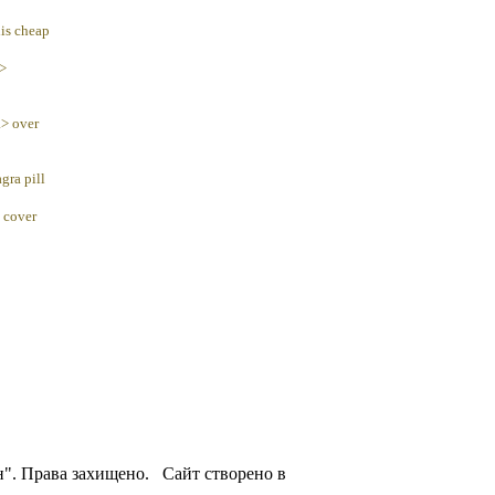
lis cheap
a>
a> over
gra pill
 cover
н". Права захищено. Сайт створено в