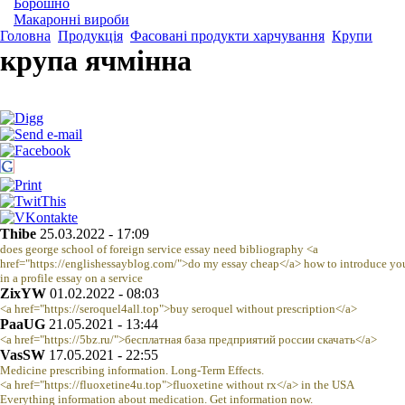
Борошно
Макаронні вироби
Головна
Продукція
Фасовані продукти харчування
Крупи
крупа ячмінна
Thibe
25.03.2022 - 17:09
does george school of foreign service essay need bibliography <a
href="https://englishessayblog.com/">do my essay cheap</a> how to introduce you
in a profile essay on a service
ZixYW
01.02.2022 - 08:03
<a href="https://seroquel4all.top">buy seroquel without prescription</a>
PaaUG
21.05.2021 - 13:44
<a href="https://5bz.ru/">бесплатная база предприятий россии скачать</a>
VasSW
17.05.2021 - 22:55
Medicine prescribing information. Long-Term Effects.
<a href="https://fluoxetine4u.top">fluoxetine without rx</a> in the USA
Everything information about medication. Get information now.