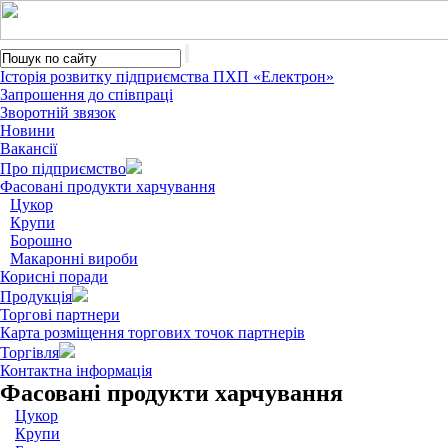
Історія розвитку підприємства ПХП «Електрон»
Запрошення до співпраці
Зворотній звязок
Новини
Вакансії
Про підприємство
Фасовані продукти харчування
Цукор
Крупи
Борошно
Макаронні вироби
Корисні поради
Продукція
Торгові партнери
Карта розміщення торгових точок партнерів
Торгівля
Контактна інформація
Фасовані продукти харчування
Цукор
Крупи