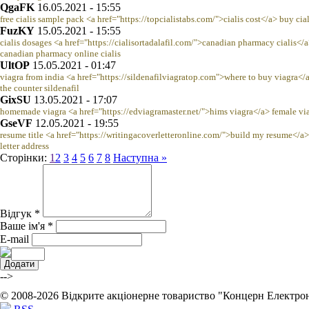
QgaFK
16.05.2021 - 15:55
free cialis sample pack <a href="https://topcialistabs.com/">cialis cost</a> buy cia
FuzKY
15.05.2021 - 15:55
cialis dosages <a href="https://cialisortadalafil.com/">canadian pharmacy cialis</
canadian pharmacy online cialis
UltOP
15.05.2021 - 01:47
viagra from india <a href="https://sildenafilviagratop.com">where to buy viagra</
the counter sildenafil
GixSU
13.05.2021 - 17:07
homemade viagra <a href="https://edviagramaster.net/">hims viagra</a> female via
GseVF
12.05.2021 - 19:55
resume title <a href="https://writingacoverletteronline.com/">build my resume</a>
letter address
Сторінки:
1
2
3
4
5
6
7
8
Наступна »
Відгук *
Ваше ім'я *
E-mail
-->
© 2008-2026 Відкрите акціонерне товариство "Концерн Електро