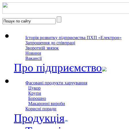
Історія розвитку підприємства ПХП «Електрон»
Запрошення до співпраці
Зворотній звязок
Новини
Вакансії
Про підприємство
Фасовані продукти харчування
Цукор
Крупи
Борошно
Макаронні вироби
Корисні поради
Продукція