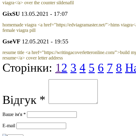
viagra</a> over the counter sildenafil
GixSU
13.05.2021 - 17:07
homemade viagra <a href="https://edviagramaster.net/">hims viagra<
female viagra pill
GseVF
12.05.2021 - 19:55
resume title <a href="https://writingacoverletteronline.com/">build m
resume</a> cover letter address
Сторінки:
1
2
3
4
5
6
7
8
Н
Відгук *
Ваше ім'я *
E-mail