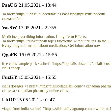
PaaUG
21.05.2021 - 13:44
<a href="https://5bz.ru/">бесплатная база предприятий россии
скачать</a>
VasSW
17.05.2021 - 22:55
Medicine prescribing information. Long-Term Effects.
<a href="https://fluoxetine4u.top">fluoxetine without rx</a> in the 
Everything information about medication. Get information now.
QgaFK
16.05.2021 - 15:55
free cialis sample pack <a href="https://topcialistabs.com/">cialis cos
cialis cheap
FuzKY
15.05.2021 - 15:55
cialis dosages <a href="https://cialisortadalafil.com/">canadian phar
cialis</a> canadian pharmacy online cialis
UltOP
15.05.2021 - 01:47
viagra from india <a href="https://sildenafilviagratop.com">where to