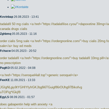
Kevinbap
26.08.2023 - 13:41
tadalafil 50 mg cialis <a href="https://tadalafilise.cyou/">dapoxetine 30mg</
canada drugs cialis
Zghbmq
05.05.2023 - 11:16
order cialis 5mg sale <a href="https://ordergnonline.com/">buy cialis 20mg fo
sale</a> buy ed meds
Fchucw
04.05.2023 - 20:52
order tadalafil <a href="https://ordergnonline.com/">buy tadalafil 10mg pill</a>
no prescription
PagKO
05.02.2022 - 04:08
<a href="https://seroquel4all.top">generic seroquel</a>
FwxKE
11.09.2021 - 13:33
JGIgNLgiy9tYGHIYfyfrGKJbg8i6TGuigf86rOUhg97Bikofvg
uTOPig*IGkjf8
EgyLS
08.09.2021 - 01:57
does gabapentin help with anxiety <a