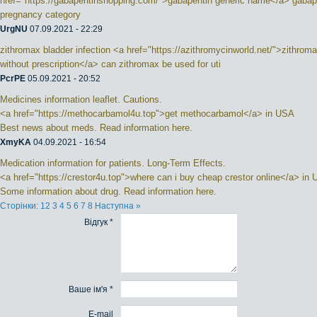
href="https://gabapentinshopping.com/">gabapentin generic name</a> gabap
pregnancy category
UrgNU
07.09.2021 - 22:29
zithromax bladder infection <a href="https://azithromycinworld.net/">zithrom
without prescription</a> can zithromax be used for uti
PcrPE
05.09.2021 - 20:52
Medicines information leaflet. Cautions.
<a href="https://methocarbamol4u.top">get methocarbamol</a> in USA
Best news about meds. Read information here.
XmyKA
04.09.2021 - 16:54
Medication information for patients. Long-Term Effects.
<a href="https://crestor4u.top">where can i buy cheap crestor online</a> in
Some information about drug. Read information here.
Сторінки:
1
2
3
4
5
6
7
8
Наступна »
Відгук *
Ваше ім'я *
E-mail