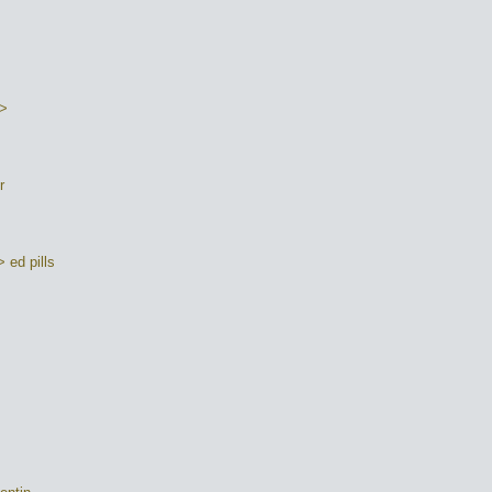
a>
r
 ed pills