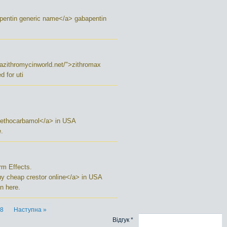
pentin generic name</a> gabapentin
//azithromycinworld.net/">zithromax
 for uti
methocarbamol</a> in USA
.
rm Effects.
buy cheap crestor online</a> in USA
n here.
8
Наступна »
Відгук *