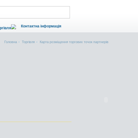
Контактна інформація
ргівля
Головна
Торгівля
Карта розміщення торгових точок партнерів