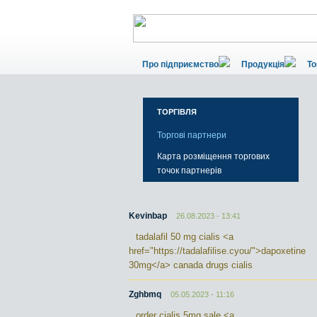
Про підприємство
Продукція
То
ТОРГІВЛЯ
Торгові партнери
Карта розміщення торгових
точок партнерів
Kevinbap
26.08.2023 - 13:41
tadalafil 50 mg cialis <a
href="https://tadalafilise.cyou/">dapoxetine
30mg</a> canada drugs cialis
Zghbmq
05.05.2023 - 11:16
order cialis 5mg sale <a