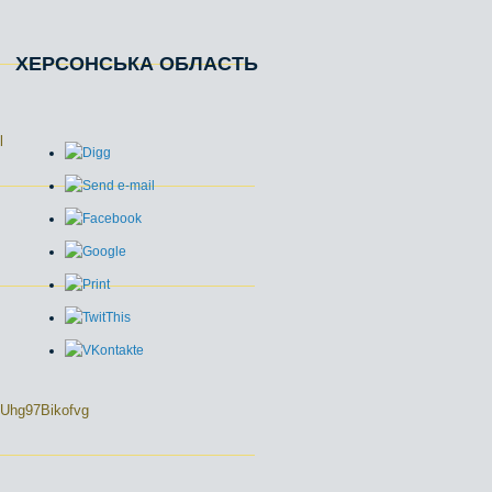
ХЕРСОНСЬКА ОБЛАСТЬ
l
OUhg97Bikofvg