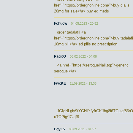
href="https://ordergnonline.com/">buy cialis
20mg for sale</a> buy ed meds
Fchucw
04.05.2023 - 20:52
order tadalafil <a
href="https://ordergnonline.com/">buy tadalafi
10mg pill</a> ed pills no prescription
PagKO
05.02.2022 - 04:08
<a href="https://seroquel4all.top">generic
seroquel</a>
FwxKE
11.09.2021 - 13:33
JGIgNLgiy9tYGHIYfyfrGKJbg8i6TGuigf86r
uTOPig*IGkjf8
EgyLS
08.09.2021 - 01:57