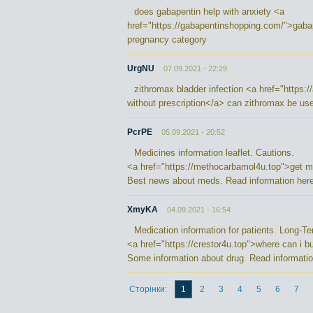
does gabapentin help with anxiety <a
href="https://gabapentinshopping.com/">gaba
pregnancy category
UrgNU
07.09.2021 - 22:29
zithromax bladder infection <a href="https:
without prescription</a> can zithromax be used
PcrPE
05.09.2021 - 20:52
Medicines information leaflet. Cautions.
<a href="https://methocarbamol4u.top">get 
Best news about meds. Read information here
XmyKA
04.09.2021 - 16:54
Medication information for patients. Long-Te
<a href="https://crestor4u.top">where can i 
Some information about drug. Read informatio
Сторінки:
1
2
3
4
5
6
7