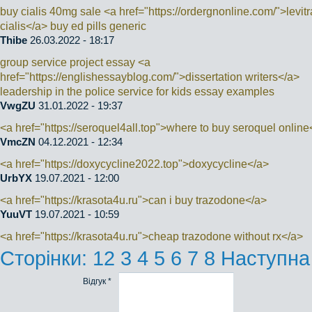
buy cialis 40mg sale <a href="https://ordergnonline.com/">levitr
cialis</a> buy ed pills generic
Thibe
26.03.2022 - 18:17
group service project essay <a
href="https://englishessayblog.com/">dissertation writers</a>
leadership in the police service for kids essay examples
VwgZU
31.01.2022 - 19:37
<a href="https://seroquel4all.top">where to buy seroquel online
VmcZN
04.12.2021 - 12:34
<a href="https://doxycycline2022.top">doxycycline</a>
UrbYX
19.07.2021 - 12:00
<a href="https://krasota4u.ru">can i buy trazodone</a>
YuuVT
19.07.2021 - 10:59
<a href="https://krasota4u.ru">cheap trazodone without rx</a>
Сторінки:
1
2
3
4
5
6
7
8
Наступна
Відгук *