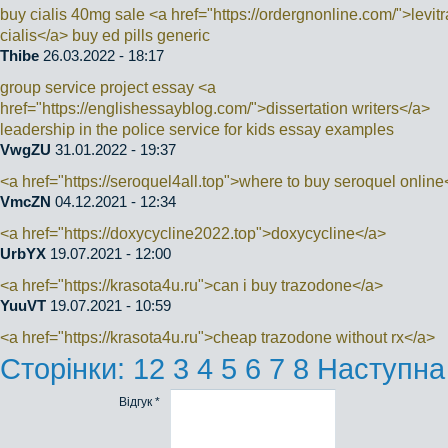
buy cialis 40mg sale <a href="https://ordergnonline.com/">levitr
cialis</a> buy ed pills generic
Thibe
26.03.2022 - 18:17
group service project essay <a
href="https://englishessayblog.com/">dissertation writers</a>
leadership in the police service for kids essay examples
VwgZU
31.01.2022 - 19:37
<a href="https://seroquel4all.top">where to buy seroquel online
VmcZN
04.12.2021 - 12:34
<a href="https://doxycycline2022.top">doxycycline</a>
UrbYX
19.07.2021 - 12:00
<a href="https://krasota4u.ru">can i buy trazodone</a>
YuuVT
19.07.2021 - 10:59
<a href="https://krasota4u.ru">cheap trazodone without rx</a>
Сторінки:
1
2
3
4
5
6
7
8
Наступна
Відгук *