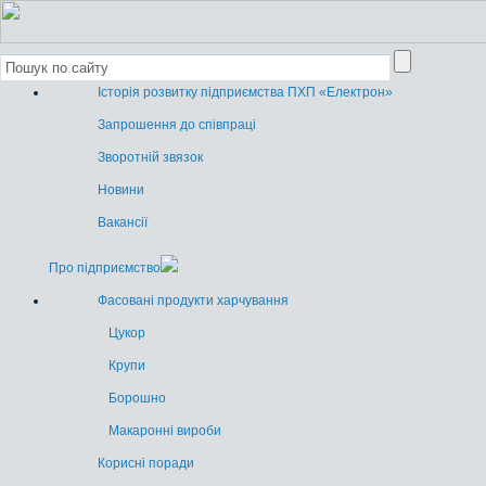
Історія розвитку підприємства ПХП «Електрон»
Запрошення до співпраці
Зворотній звязок
Новини
Вакансії
Про підприємство
Фасовані продукти харчування
Цукор
Крупи
Борошно
Макаронні вироби
Корисні поради