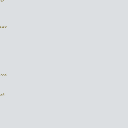
/a>
 sale
ional
afil