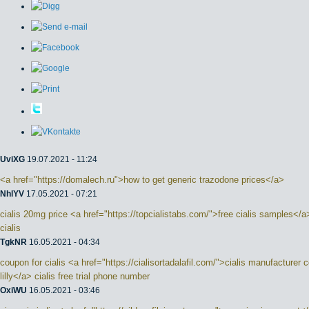
UviXG
19.07.2021 - 11:24
<a href="https://domalech.ru">how to get generic trazodone prices</a>
NhlYV
17.05.2021 - 07:21
cialis 20mg price <a href="https://topcialistabs.com/">free cialis samples</a>
cialis
TgkNR
16.05.2021 - 04:34
coupon for cialis <a href="https://cialisortadalafil.com/">cialis manufacturer 
lilly</a> cialis free trial phone number
OxiWU
16.05.2021 - 03:46