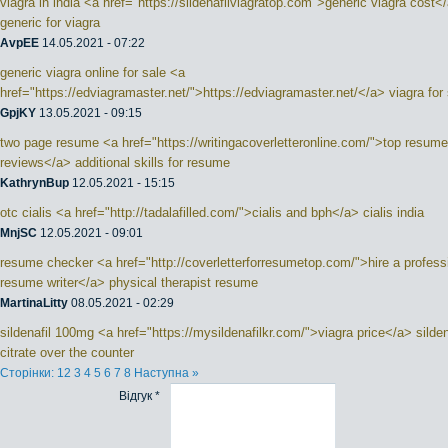
viagra in india <a href="https://sildenafilviagratop.com">generic viagra cost<
generic for viagra
AvpEE
14.05.2021 - 07:22
generic viagra online for sale <a
href="https://edviagramaster.net/">https://edviagramaster.net/</a> viagra for
GpjKY
13.05.2021 - 09:15
two page resume <a href="https://writingacoverletteronline.com/">top resume
reviews</a> additional skills for resume
KathrynBup
12.05.2021 - 15:15
otc cialis <a href="http://tadalafilled.com/">cialis and bph</a> cialis india
MnjSC
12.05.2021 - 09:01
resume checker <a href="http://coverletterforresumetop.com/">hire a profess
resume writer</a> physical therapist resume
MartinaLitty
08.05.2021 - 02:29
sildenafil 100mg <a href="https://mysildenafilkr.com/">viagra price</a> silden
citrate over the counter
Сторінки:
1
2
3
4
5
6
7
8
Наступна »
Відгук *