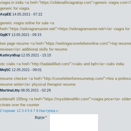
viagra in india <a href="https://sildenafilviagratop.com">generic viagra cost<
generic for viagra
AvpEE
14.05.2021 - 07:22
generic viagra online for sale <a
href="https://edviagramaster.net/">https://edviagramaster.net/</a> viagra for
GpjKY
13.05.2021 - 09:15
two page resume <a href="https://writingacoverletteronline.com/">top resume
reviews</a> additional skills for resume
KathrynBup
12.05.2021 - 15:15
otc cialis <a href="http://tadalafilled.com/">cialis and bph</a> cialis india
MnjSC
12.05.2021 - 09:01
resume checker <a href="http://coverletterforresumetop.com/">hire a profess
resume writer</a> physical therapist resume
MartinaLitty
08.05.2021 - 02:29
sildenafil 100mg <a href="https://mysildenafilkr.com/">viagra price</a> silden
citrate over the counter
Сторінки:
1
2
3
4
5
6
7
8
Наступна »
Відгук *