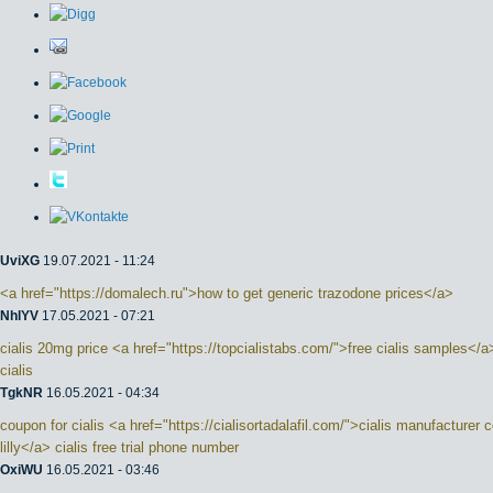
UviXG
19.07.2021 - 11:24
<a href="https://domalech.ru">how to get generic trazodone prices</a>
NhlYV
17.05.2021 - 07:21
cialis 20mg price <a href="https://topcialistabs.com/">free cialis samples</a>
cialis
TgkNR
16.05.2021 - 04:34
coupon for cialis <a href="https://cialisortadalafil.com/">cialis manufacturer 
lilly</a> cialis free trial phone number
OxiWU
16.05.2021 - 03:46