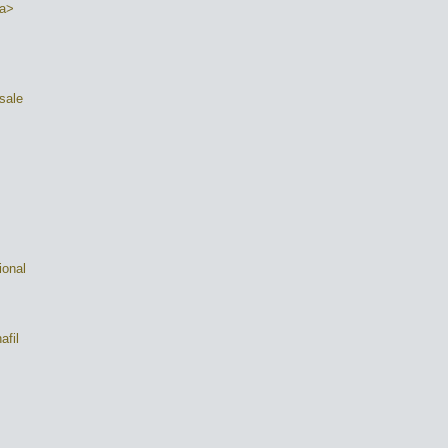
/a>
 sale
ional
afil