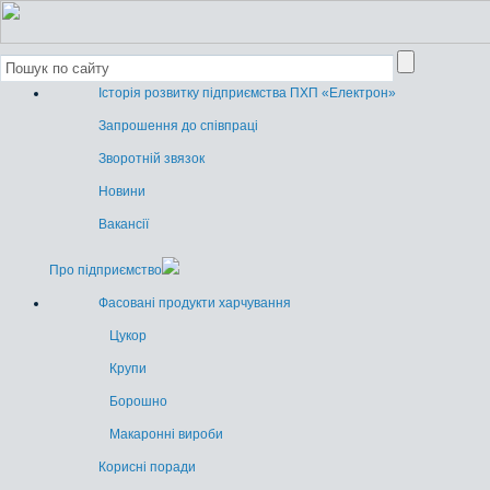
Історія розвитку підприємства ПХП «Електрон»
Запрошення до співпраці
Зворотній звязок
Новини
Вакансії
Про підприємство
Фасовані продукти харчування
Цукор
Крупи
Борошно
Макаронні вироби
Корисні поради