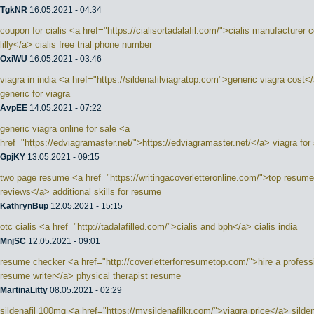
TgkNR
16.05.2021 - 04:34
coupon for cialis <a href="https://cialisortadalafil.com/">cialis manufacturer 
lilly</a> cialis free trial phone number
OxiWU
16.05.2021 - 03:46
viagra in india <a href="https://sildenafilviagratop.com">generic viagra cost<
generic for viagra
AvpEE
14.05.2021 - 07:22
generic viagra online for sale <a
href="https://edviagramaster.net/">https://edviagramaster.net/</a> viagra for
GpjKY
13.05.2021 - 09:15
two page resume <a href="https://writingacoverletteronline.com/">top resume
reviews</a> additional skills for resume
KathrynBup
12.05.2021 - 15:15
otc cialis <a href="http://tadalafilled.com/">cialis and bph</a> cialis india
MnjSC
12.05.2021 - 09:01
resume checker <a href="http://coverletterforresumetop.com/">hire a profess
resume writer</a> physical therapist resume
MartinaLitty
08.05.2021 - 02:29
sildenafil 100mg <a href="https://mysildenafilkr.com/">viagra price</a> silden