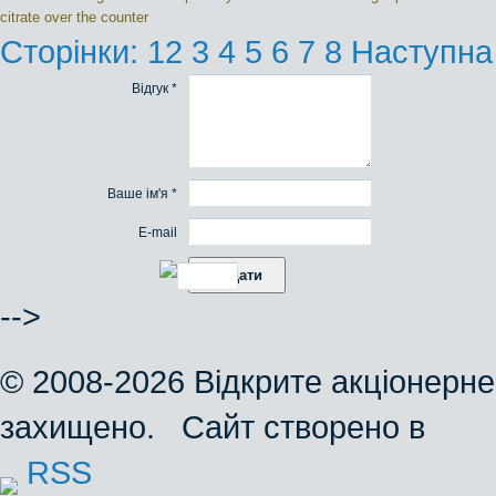
citrate over the counter
Сторінки:
1
2
3
4
5
6
7
8
Наступна
Відгук *
Ваше ім'я *
E-mail
-->
© 2008-2026 Відкрите акціонерне
захищено. Сайт створено в
RSS