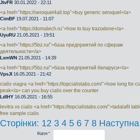
JtvFR
30.01.2022 - 22:11
<a href="https://seroquel4all.top">buy generic seroquel</a>
CimBF
19.07.2021 - 11:07
<a href="https://domalech.ru">how to buy trazodone</a>
UyuRU
21.05.2021 - 19:51
<a href="https://5bz.ru/">база предприятий по сферам
деятельности</a>
LxmWN
21.05.2021 - 14:39
<a href="https://5bz.ru/">база предприятий беларуси</a>
VpsJI
16.05.2021 - 21:42
cialis viagra <a href="https://topcialistabs.com/">how long for cia
peak</a> can you buy cialis over the counter
LdlHY
16.05.2021 - 16:55
levitra vs cialis <a href="https://topcialistabs.com/">tadalafil tab
free sample cialis
Сторінки:
1
2
3
4
5
6
7
8
Наступна
Відгук *