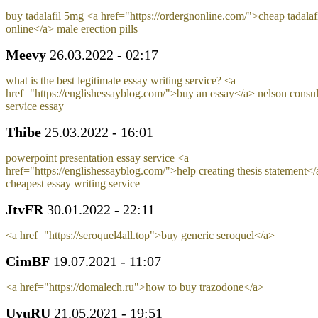
buy tadalafil 5mg <a href="https://ordergnonline.com/">cheap tadalaf
online</a> male erection pills
Meevy
26.03.2022 - 02:17
what is the best legitimate essay writing service? <a
href="https://englishessayblog.com/">buy an essay</a> nelson consul
service essay
Thibe
25.03.2022 - 16:01
powerpoint presentation essay service <a
href="https://englishessayblog.com/">help creating thesis statement</
cheapest essay writing service
JtvFR
30.01.2022 - 22:11
<a href="https://seroquel4all.top">buy generic seroquel</a>
CimBF
19.07.2021 - 11:07
<a href="https://domalech.ru">how to buy trazodone</a>
UyuRU
21.05.2021 - 19:51