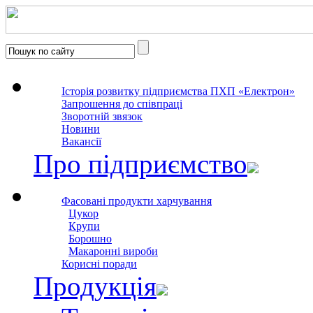
Історія розвитку підприємства ПХП «Електрон»
Запрошення до співпраці
Зворотній звязок
Новини
Вакансії
Про підприємство
Фасовані продукти харчування
Цукор
Крупи
Борошно
Макаронні вироби
Корисні поради
Продукція