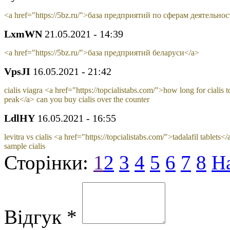
<a href="https://5bz.ru/">база предприятий по сферам деятельно
LxmWN
21.05.2021 - 14:39
<a href="https://5bz.ru/">база предприятий беларуси</a>
VpsJI
16.05.2021 - 21:42
cialis viagra <a href="https://topcialistabs.com/">how long for cialis t
peak</a> can you buy cialis over the counter
LdlHY
16.05.2021 - 16:55
levitra vs cialis <a href="https://topcialistabs.com/">tadalafil tablets</
sample cialis
Сторінки:
1
2
3
4
5
6
7
8
Н
Відгук *