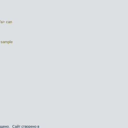
</a> can
e sample
хищено. Сайт створено в