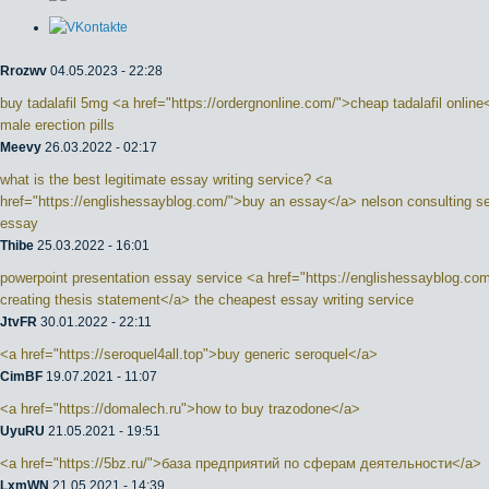
Rrozwv
04.05.2023 - 22:28
buy tadalafil 5mg <a href="https://ordergnonline.com/">cheap tadalafil online
male erection pills
Meevy
26.03.2022 - 02:17
what is the best legitimate essay writing service? <a
href="https://englishessayblog.com/">buy an essay</a> nelson consulting se
essay
Thibe
25.03.2022 - 16:01
powerpoint presentation essay service <a href="https://englishessayblog.co
creating thesis statement</a> the cheapest essay writing service
JtvFR
30.01.2022 - 22:11
<a href="https://seroquel4all.top">buy generic seroquel</a>
CimBF
19.07.2021 - 11:07
<a href="https://domalech.ru">how to buy trazodone</a>
UyuRU
21.05.2021 - 19:51
<a href="https://5bz.ru/">база предприятий по сферам деятельности</a>
LxmWN
21.05.2021 - 14:39