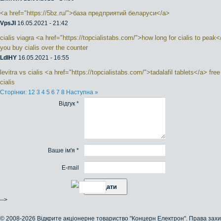
<a href="https://5bz.ru/">база предприятий беларуси</a>
VpsJI
16.05.2021 - 21:42
cialis viagra <a href="https://topcialistabs.com/">how long for cialis to peak
you buy cialis over the counter
LdlHY
16.05.2021 - 16:55
levitra vs cialis <a href="https://topcialistabs.com/">tadalafil tablets</a> fre
cialis
Сторінки:
1
2
3
4
5
6
7
8
Наступна »
Відгук *
Ваше ім'я *
E-mail
-->
© 2008-2026 Відкрите акціонерне товариство "Концерн Електрон". Права за