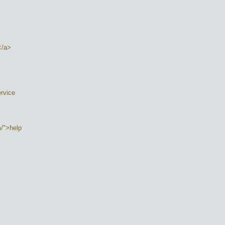
</a>
rvice
m/">help